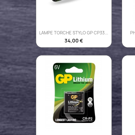
Aperçu rapide

LAMPE TORCHE STYLO GP CP33...
Ph
34,00 €