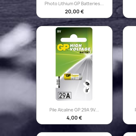
Aperçu rapide

Photo Lithium GP Batteries...
20,00 €
Aperçu rapide

Pile Alcaline GP 29A 9V...
4,00 €