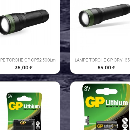
Aperçu rapide
Aperçu rapide


PE TORCHE GP CP32 300Lm
LAMPE TORCHE GP CR41 6
35,00 €
65,00 €