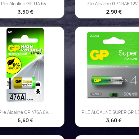
Aperçu rapide
Aperçu rapide


Pile Alcaline GP 11A 6V...
Pile Alcaline GP 23AE 12V.
3,50 €
2,90 €
Aperçu rapide
Aperçu rapide


Pile Alcaline GP 476A 6V...
PILE ALCALINE SUPER GP 1,5
5,60 €
3,60 €