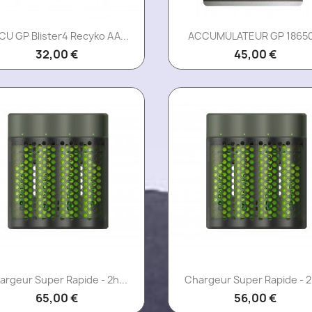
Aperçu rapide
Aperçu rapide


U GP Blister4 Recyko AA...
ACCUMULATEUR GP 18650.
32,00 €
45,00 €
Aperçu rapide
Aperçu rapide


argeur Super Rapide - 2h...
Chargeur Super Rapide - 2h
65,00 €
56,00 €