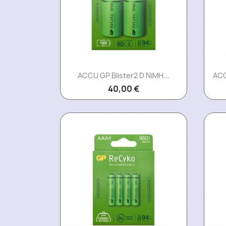
Aperçu rapide

ACCU GP Blister2 D NiMH...
ACC
40,00 €