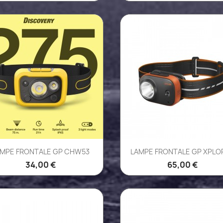
Aperçu rapide
Aperçu rapide


AMPE FRONTALE GP CHW53
LAMPE FRONTALE GP XPLOR-
34,00 €
65,00 €