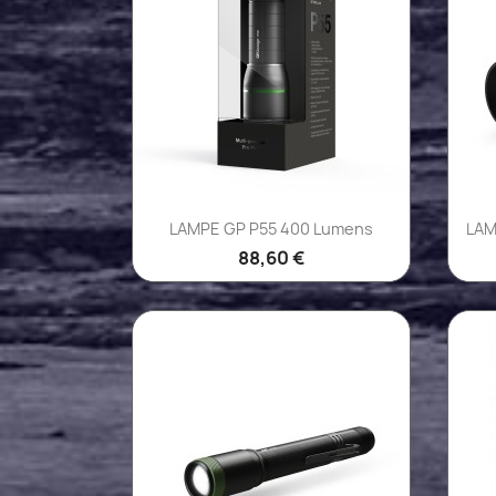
Aperçu rapide

LAMPE GP P55 400 Lumens
LAM
88,60 €