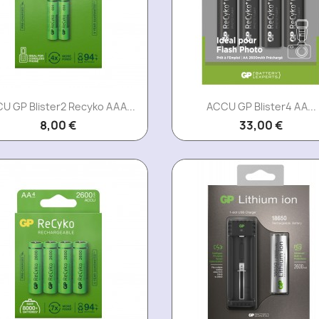
Aperçu rapide
Aperçu rapide


U GP Blister2 Recyko AAA...
ACCU GP Blister4 AA...
8,00 €
33,00 €