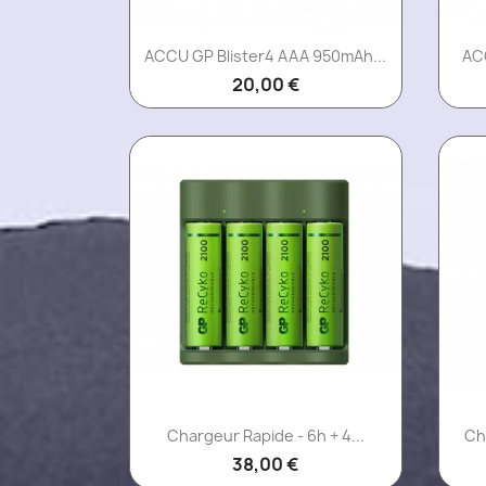
Aperçu rapide

ACCU GP Blister4 AAA 950mAh...
ACC
20,00 €
Aperçu rapide

Chargeur Rapide - 6h + 4...
Ch
38,00 €