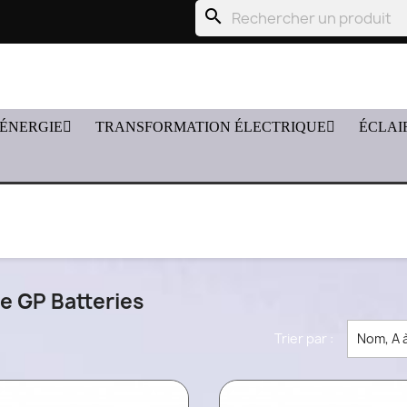
search
'ÉNERGIE
TRANSFORMATION ÉLECTRIQUE
ÉCLAI
ue GP Batteries
Trier par :
Nom, A 