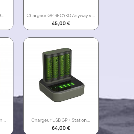
Aperçu rapide

..
Chargeur GP RECYKO Anyway 4...
45,00 €
Aperçu rapide

...
Chargeur USB GP + Station...
64,00 €