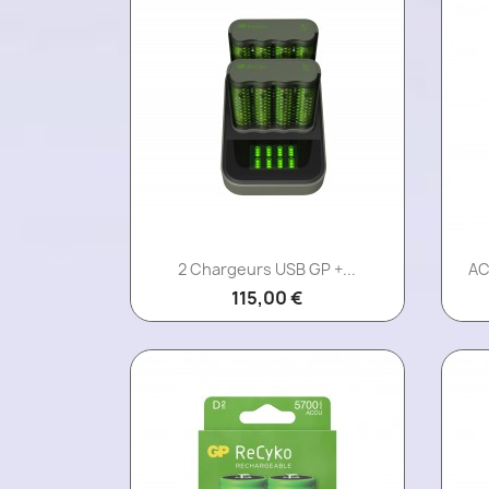
Aperçu rapide

2 Chargeurs USB GP +...
AC
115,00 €