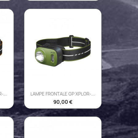
Aperçu rapide

...
LAMPE FRONTALE GP XPLOR-...
90,00 €