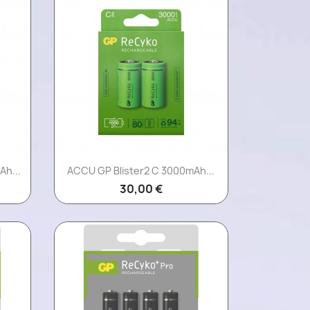
Aperçu rapide

h...
ACCU GP Blister2 C 3000mAh...
30,00 €