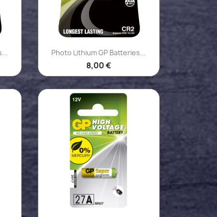
Aperçu rapide

...
Photo Lithium GP Batteries...
8,00 €