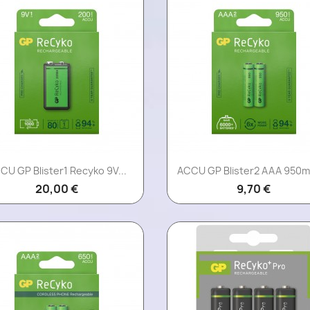
Aperçu rapide
Aperçu rapide


CU GP Blister1 Recyko 9V...
ACCU GP Blister2 AAA 950mA
20,00 €
9,70 €