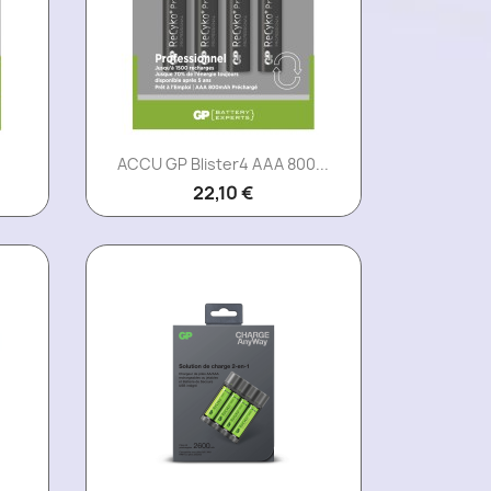
Aperçu rapide

ACCU GP Blister4 AAA 800...
22,10 €