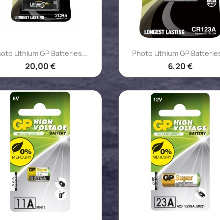
Aperçu rapide
Aperçu rapide


oto Lithium GP Batteries...
Photo Lithium GP Batteries
20,00 €
6,20 €