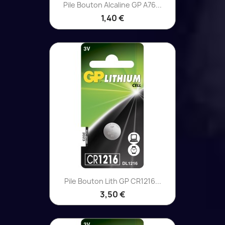
Pile Bouton Alcaline GP A76...
1,40 €
Pile Bouton Lith GP CR1216...
3,50 €