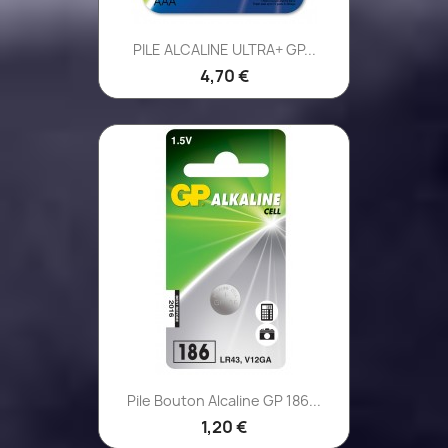
PILE ALCALINE ULTRA+ GP...
4,70 €
Pile Bouton Alcaline GP 186...
1,20 €