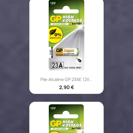
Pile Alcaline GP 23AE 12V...
2,90 €