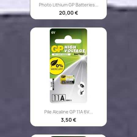
Photo Lithium GP Batteries...
20,00 €
Pile Alcaline GP 11A 6V...
3,50 €