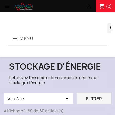
shopping_cart


(0)
searc
MENU
STOCKAGE D'ÉNERGIE
Retrouvez l'ensemble de nos produits dédiés au
stockage d'énergie

FILTRER
Nom, A à Z
Affichage 1-60 de 60 article(s)